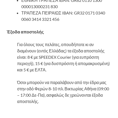
ΕΘΝΙΚΗ ΤΡΑΠΕΖΑ ΙΒΑΝ: GR62 0110 1300
000013000231 830
ΤΡΑΠΕΖΑ ΠΕΙΡΑΙΩΣ IBAN: GR32 0171 0340
0060 3414 3321 456
Έξοδα αποστολής
Για όλους τους πελάτες, οπουδήποτε κι αν
διαμένουν (εντός Ελλάδας) τα έξοδα αποστολής
είναι: 8 € με SPEEDEX Courier (για ευπρόσιτη
περιοχή), 15 € (για δυσπρόσιτη ή απομακρυσμένη)
και 5 € με ΕΛΤΑ.
Όσοι μπορούν να παραλάβουν από την έδρα μας
στην οδό Φερών 8-10 πλ. Βικτωρίας Αθήνα (09:00
– 17:00 Δε-Πα), ασφαλώς δε χρεώνονται έξοδα
αποστολής.