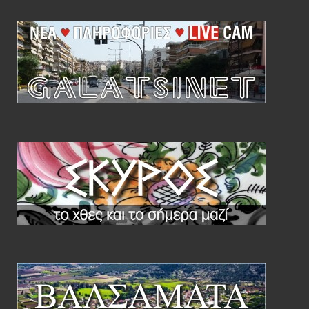
Ανοιχτήρι μπουκαλιών μπρούτζινο συλλεκτικό
μεταχειρισμένο με περίτεχνο ανατολίτικο σχέδιο
Συλλεκτικό μπρούτζινο, ανοιχτήρι
μπουκαλιών με περίτεχνο
ανατολίτικο σχέδιο.
>>> δείτε με
τιμή
Vintage ανοιχτήρι μπουκαλιών σε σχήμα γάτας
μεταχειρισμένο, ορείχαλκινο
Vintage ανοιχτήρι μπουκαλιών σε