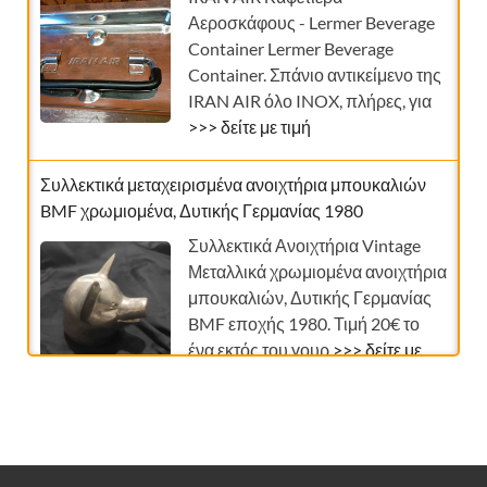
Αεροσκάφους - Lermer Beverage
Container Lermer Beverage
Container. Σπάνιο αντικείμενο της
IRAN AIR όλο INOX, πλήρες, για
>>> δείτε με τιμή
Συλλεκτικά μεταχειρισμένα ανοιχτήρια μπουκαλιών
BMF χρωμιομένα, Δυτικής Γερμανίας 1980
Συλλεκτικά Ανοιχτήρια Vintage
Μεταλλικά χρωμιομένα ανοιχτήρια
μπουκαλιών, Δυτικής Γερμανίας
BMF εποχής 1980. Τιμή 20€ το
ένα εκτός του γουρ
>>> δείτε με
τιμή
Σπάνιο ανοιχτήρι μπουκαλιών ANRI μεταχειρισμένο,
ξύλινο σκαλιστό € 49,90